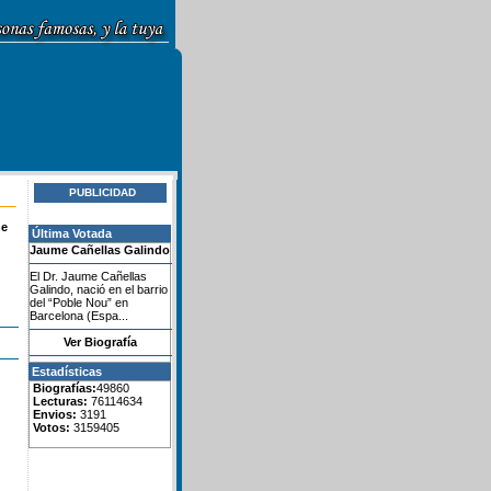
PUBLICIDAD
de
Última Votada
Jaume Cañellas Galindo
El Dr. Jaume Cañellas
Galindo, nació en el barrio
del “Poble Nou” en
Barcelona (Espa...
Ver Biografía
Estadísticas
Biografías:
49860
Lecturas:
76114634
Envios:
3191
Votos:
3159405