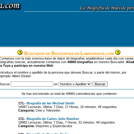
Buscador de Biografias en Labiografia.com
Contamos con la más extensa base de datos de biografías ampliándose cada día con varias
biografías nuevas, actualmente contamos con
49860 biografías
en nuestro Buscador.
Aña
la Tuya y participa en nuestra Web
Introduce el nombre o apellido de la persona que deseas Buscar, o parte del mismo, por
ejemplo: Albert Eistein
Buscar
en
Se han encontrado un total de 49860 coincidencias que contienen
171.-
Biografía de Ian Michael Smith
18987 Lecturas, Última: 7 Días, 17 Horas, 16 minutos, 49 segundos.
Categoria:
Cine y Televisión
172.-
Biografía de Carlos Julio Ramírez
18982 Lecturas, Última: 7 Días, 7 Horas, 31 minutos, 49 segundos.
Categoria:
Deportes y Espectáculos