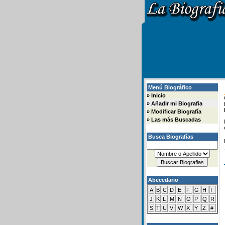
Menú Biográfico
»
Inicio
»
Añadir mi Biografia
»
Modificar Biografía
»
Las más Buscadas
Busca Biografías
Abecedario
A
B
C
D
E
F
G
H
I
J
K
L
M
N
O
P
Q
R
S
T
U
V
W
X
Y
Z
#