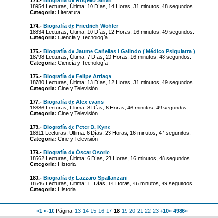
173.-
Biografía de Rogelio Sinán
18954 Lecturas, Última: 10 Días, 14 Horas, 31 minutos, 48 segundos.
Categoria:
Literatura
174.-
Biografía de Friedrich Wöhler
18834 Lecturas, Última: 10 Días, 12 Horas, 16 minutos, 49 segundos.
Categoria:
Ciencía y Tecnología
175.-
Biografía de Jaume Cañellas i Galindo ( Médico Psiquiatra )
18798 Lecturas, Última: 7 Días, 20 Horas, 16 minutos, 48 segundos.
Categoria:
Ciencía y Tecnología
176.-
Biografía de Felipe Arriaga
18780 Lecturas, Última: 13 Días, 12 Horas, 31 minutos, 49 segundos.
Categoria:
Cine y Televisión
177.-
Biografía de Alex evans
18686 Lecturas, Última: 8 Días, 6 Horas, 46 minutos, 49 segundos.
Categoria:
Cine y Televisión
178.-
Biografía de Peter B. Kyne
18611 Lecturas, Última: 6 Días, 23 Horas, 16 minutos, 47 segundos.
Categoria:
Cine y Televisión
179.-
Biografía de Óscar Osorio
18562 Lecturas, Última: 6 Días, 23 Horas, 16 minutos, 48 segundos.
Categoria:
Historia
180.-
Biografía de Lazzaro Spallanzani
18546 Lecturas, Última: 11 Días, 14 Horas, 46 minutos, 49 segundos.
Categoria:
Historia
«1
«-10
Página:
13
-
14
-
15
-
16
-
17
-
18
-
19
-
20
-
21
-
22
-
23
+10»
4986»