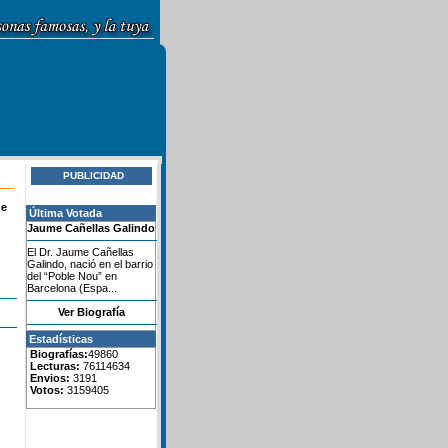
PUBLICIDAD
de
Última Votada
Jaume Cañellas Galindo
El Dr. Jaume Cañellas
Galindo, nació en el barrio
del “Poble Nou” en
Barcelona (Espa...
Ver Biografía
Estadísticas
Biografías:
49860
Lecturas:
76114634
Envios:
3191
Votos:
3159405