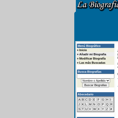
Menú Biográfico
»
Inicio
»
Añadir mi Biografia
»
Modificar Biografía
»
Las más Buscadas
Busca Biografías
Abecedario
A
B
C
D
E
F
G
H
I
J
K
L
M
N
O
P
Q
R
S
T
U
V
W
X
Y
Z
#