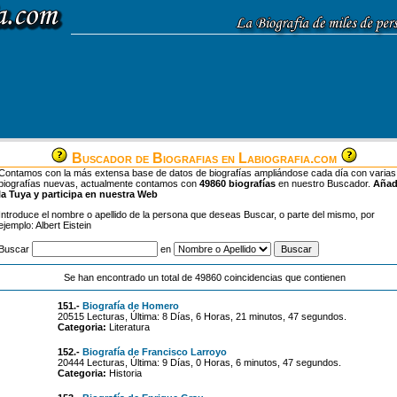
Buscador de Biografias en Labiografia.com
Contamos con la más extensa base de datos de biografías ampliándose cada día con varias
biografías nuevas, actualmente contamos con
49860 biografías
en nuestro Buscador.
Aña
la Tuya y participa en nuestra Web
Introduce el nombre o apellido de la persona que deseas Buscar, o parte del mismo, por
ejemplo: Albert Eistein
Buscar
en
Se han encontrado un total de 49860 coincidencias que contienen
151.-
Biografía de Homero
20515 Lecturas, Última: 8 Días, 6 Horas, 21 minutos, 47 segundos.
Categoria:
Literatura
152.-
Biografía de Francisco Larroyo
20444 Lecturas, Última: 9 Días, 0 Horas, 6 minutos, 47 segundos.
Categoria:
Historia