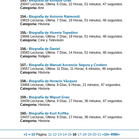
153.-
Biografía de Enrique Grau
20047 Lecturas, Última: 6 Días, 22 Horas, 51 minutos, 47 segundos.
Categoria:
Arte
154.-
Biografía de Antonio Raimondi
19815 Lecturas, Última: 7 Días, 19 Horas, 51 minutos, 46 segundos.
Categoria:
Historia
155.-
Biografía de Vicente Tepedino
19666 Lecturas, Última: 7 Días, 19 Horas, 51 minutos, 46 segundos.
Categoria:
Cine y Televisión
156.-
Biografía de Daniel
19583 Lecturas, Última: 7 Días, 14 Horas, 51 minutos, 46 segundos.
Categoria:
Religión
157.-
Biografía de Manuel Ascencio Segura y Cordero
19557 Lecturas, Última: 11 Días, 11 Horas, 6 minutos, 46 segundos.
Categoria:
Historia
158.-
Biografía de Horacio Vázquez
19466 Lecturas, Última: 8 Días, 6 Horas, 21 minutos, 47 segundos.
Categoria:
Historia
159.-
Biografía de Miguel Grau
19439 Lecturas, Última: 9 Días, 17 Horas, 36 minutos, 47 segundos.
Categoria:
Historia
160.-
Biografía de Kurt Koffka
19437 Lecturas, Última: 9 Días, 17 Horas, 36 minutos, 47 segundos.
Categoria:
Historia
«1
«-10
Página:
11
-
12
-
13
-
14
-
15
-
16
-
17
-
18
-
19
-
20
-
21
+10»
4986»