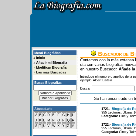
Buscador de Bi
Menú Biográfico
»
Inicio
Contamos con la más extensa b
»
Añadir mi Biografia
día con varias biografías nue
»
Modificar Biografía
en nuestro Buscador.
Añade la
»
Las más Buscadas
Introduce el nombre o apellido de la 
ejemplo: Albert Eistein
Busca Biografías
Buscar
Se han encontrado un t
Abecedario
1721.-
Biografía de R
955 Lecturas, Última: 
A
B
C
D
E
F
G
H
I
Categoria:
Cine y Tele
J
K
L
M
N
O
P
Q
R
1722.-
Biografía de Ri
S
T
U
V
W
X
Y
Z
#
955 Lecturas, Última: 
Categoria:
Cine y Tele