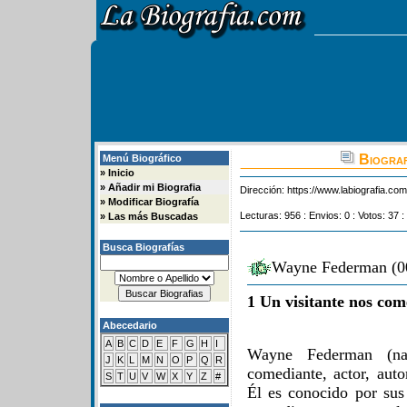
Biograf
Menú Biográfico
»
Inicio
»
Añadir mi Biografia
Dirección:
https://www.labiografia.co
»
Modificar Biografía
Lecturas: 956 : Envios: 0 : Votos: 37 :
»
Las más Buscadas
Busca Biografías
Wayne Federman (00
1 Un visitante nos com
Abecedario
A
B
C
D
E
F
G
H
I
Wayne Federman (na
J
K
L
M
N
O
P
Q
R
comediante, actor, auto
S
T
U
V
W
X
Y
Z
#
Él es conocido por sus