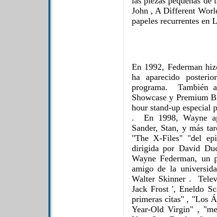
las piezas pequeñas de 
John , A Different Worl
papeles recurrentes en 
En 1992, Federman hiz
ha aparecido posteri
programa. También ap
Showcase y Premium Bl
hour stand-up especial 
. En 1998, Wayne ap
Sander, Stan, y más ta
"The X-Files" "del e
dirigida por David Duc
Wayne Federman, un pr
amigo de la universida
Walter Skinner . Tele
Jack Frost ', Eneldo Sc
primeras citas" , "Los Á
Year-Old Virgin" , "m