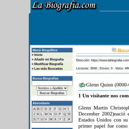
Biogr
Menú Biográfico
»
Inicio
»
Añadir mi Biografia
Dirección:
https://www.labiografia.co
»
Modificar Biografía
Lecturas: 3840 : Envios: 0 : Votos: 48
»
Las más Buscadas
Busca Biografías
Glenn Quinn (0000-0
1 Un visitante nos com
Abecedario
Glenn Martin Christo
A
B
C
D
E
F
G
H
I
December 2002)nació e
J
K
L
M
N
O
P
Q
R
Estados Unidos con su
S
T
U
V
W
X
Y
Z
#
primer papel fue como 