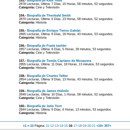
153.-
Biografía de Kate Todd
2878 Lecturas, Última: 7 Días, 15 Horas, 58 minutos, 52 segundos.
Categoria:
Cine y Televisión
154.-
Biografía de Theobald Smith
2870 Lecturas, Última: 6 Días, 23 Horas, 58 minutos, 52 segundos.
Categoria:
Historia
155.-
Biografía de Enrique Tierno Galván
2865 Lecturas, Última: 8 Días, 18 Horas, 43 minutos, 53 segundos.
Categoria:
Historia
156.-
Biografía de Frank tashlin
2857 Lecturas, Última: 8 Días, 5 Horas, 28 minutos, 53 segundos.
Categoria:
Cine y Televisión
157.-
Biografía de Tomás Cipriano de Mosquera
2855 Lecturas, Última: 11 Días, 18 Horas, 13 minutos, 53 segundos.
Categoria:
Historia
158.-
Biografía de Charles Tellier
2854 Lecturas, Última: 9 Días, 13 Horas, 43 minutos, 53 segundos.
Categoria:
Historia
159.-
Biografía de James thiérrée
2849 Lecturas, Última: 10 Días, 1 Horas, 58 minutos, 52 segundos.
Categoria:
Cine y Televisión
160.-
Biografía de Julio Torri
2844 Lecturas, Última: 9 Días, 6 Horas, 13 minutos, 53 segundos.
Categoria:
Historia
«1
«-10
Página:
11
-
12
-
13
-
14
-
15
-
16
-
17
-
18
-
19
-
20
-
21
+10»
307»