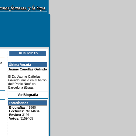
PUBLICIDAD
de
Última Votada
Jaume Cañellas Galindo
El Dr. Jaume Cañellas
Galindo, nació en el barrio
del “Poble Nou” en
Barcelona (Espa...
Ver Biografía
Estadísticas
Biografías:
49860
Lecturas:
76114634
Envios:
3191
Votos:
3159405