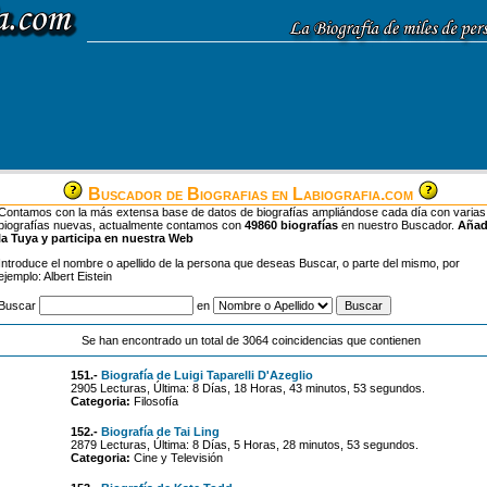
Buscador de Biografias en Labiografia.com
Contamos con la más extensa base de datos de biografías ampliándose cada día con varias
biografías nuevas, actualmente contamos con
49860 biografías
en nuestro Buscador.
Aña
la Tuya y participa en nuestra Web
Introduce el nombre o apellido de la persona que deseas Buscar, o parte del mismo, por
ejemplo: Albert Eistein
Buscar
en
Se han encontrado un total de 3064 coincidencias que contienen
151.-
Biografía de Luigi Taparelli D'Azeglio
2905 Lecturas, Última: 8 Días, 18 Horas, 43 minutos, 53 segundos.
Categoria:
Filosofía
152.-
Biografía de Tai Ling
2879 Lecturas, Última: 8 Días, 5 Horas, 28 minutos, 53 segundos.
Categoria:
Cine y Televisión