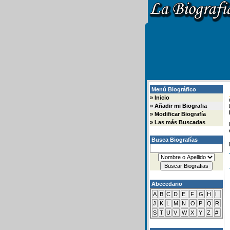
Menú Biográfico
»
Inicio
»
Añadir mi Biografia
»
Modificar Biografía
»
Las más Buscadas
Busca Biografías
Abecedario
A
B
C
D
E
F
G
H
I
J
K
L
M
N
O
P
Q
R
S
T
U
V
W
X
Y
Z
#