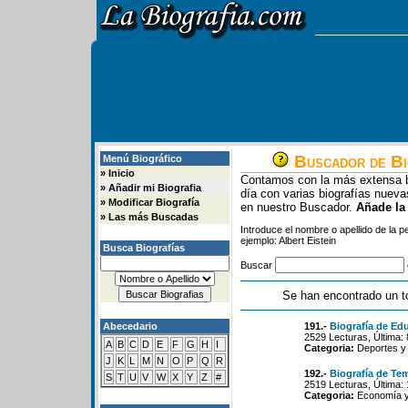
Buscador de Bi
Menú Biográfico
»
Inicio
Contamos con la más extensa b
»
Añadir mi Biografia
día con varias biografías nue
»
Modificar Biografía
en nuestro Buscador.
Añade la
»
Las más Buscadas
Introduce el nombre o apellido de la 
ejemplo: Albert Eistein
Busca Biografías
Buscar
Se han encontrado un t
Abecedario
191.-
Biografía de Ed
2529 Lecturas, Última:
A
B
C
D
E
F
G
H
I
Categoria:
Deportes y
J
K
L
M
N
O
P
Q
R
192.-
Biografía de Te
S
T
U
V
W
X
Y
Z
#
2519 Lecturas, Última:
Categoria:
Economía y 