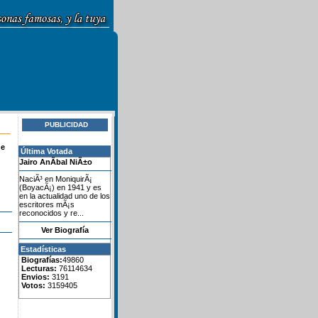
PUBLICIDAD
de
Última Votada
Jairo AnÃ­bal NiÃ±o
NaciÃ³ en MoniquirÃ¡
(BoyacÃ¡) en 1941 y es
en la actualidad uno de los
escritores mÃ¡s
reconocidos y re...
Ver Biografía
Estadísticas
Biografías:
49860
Lecturas:
76114634
Envios:
3191
Votos:
3159405