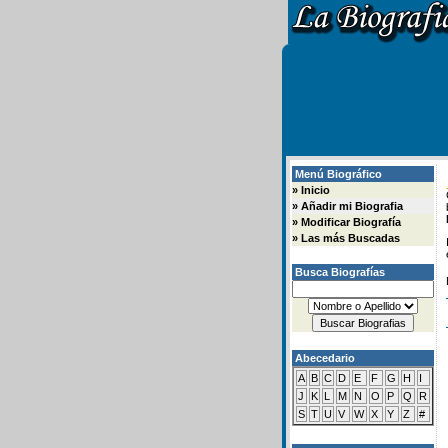
Menú Biográfico
»
Inicio
»
Añadir mi Biografia
»
Modificar Biografía
»
Las más Buscadas
Busca Biografías
Abecedario
A
B
C
D
E
F
G
H
I
J
K
L
M
N
O
P
Q
R
S
T
U
V
W
X
Y
Z
#