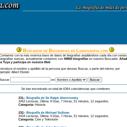
Buscador de Biografias en Labiografia.com
Contamos con la más extensa base de datos de biografías ampliándose cada día con varias
biografías nuevas, actualmente contamos con
49860 biografías
en nuestro Buscador.
Aña
la Tuya y participa en nuestra Web
Introduce el nombre o apellido de la persona que deseas Buscar, o parte del mismo, por
ejemplo: Albert Eistein
Buscar
en
Se han encontrado un total de 6364 coincidencias que contienen
231.-
Biografía de Sir Ralph Abercromby
3452 Lecturas, Última: 9 Días, 7 Horas, 51 minutos, 12 segundos.
Categoria:
Historia
232.-
Biografía de Michael Sullivan
3434 Lecturas, Última: 9 Días, 7 Horas, 51 minutos, 12 segundos.
Categoria:
Cine y Televisión