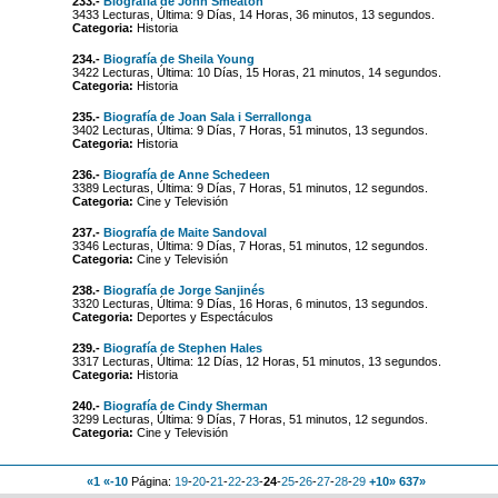
233.-
Biografía de John Smeaton
3433 Lecturas, Última: 9 Días, 14 Horas, 36 minutos, 13 segundos.
Categoria:
Historia
234.-
Biografía de Sheila Young
3422 Lecturas, Última: 10 Días, 15 Horas, 21 minutos, 14 segundos.
Categoria:
Historia
235.-
Biografía de Joan Sala i Serrallonga
3402 Lecturas, Última: 9 Días, 7 Horas, 51 minutos, 13 segundos.
Categoria:
Historia
236.-
Biografía de Anne Schedeen
3389 Lecturas, Última: 9 Días, 7 Horas, 51 minutos, 12 segundos.
Categoria:
Cine y Televisión
237.-
Biografía de Maite Sandoval
3346 Lecturas, Última: 9 Días, 7 Horas, 51 minutos, 12 segundos.
Categoria:
Cine y Televisión
238.-
Biografía de Jorge Sanjinés
3320 Lecturas, Última: 9 Días, 16 Horas, 6 minutos, 13 segundos.
Categoria:
Deportes y Espectáculos
239.-
Biografía de Stephen Hales
3317 Lecturas, Última: 12 Días, 12 Horas, 51 minutos, 13 segundos.
Categoria:
Historia
240.-
Biografía de Cindy Sherman
3299 Lecturas, Última: 9 Días, 7 Horas, 51 minutos, 12 segundos.
Categoria:
Cine y Televisión
«1
«-10
Página:
19
-
20
-
21
-
22
-
23
-
24
-
25
-
26
-
27
-
28
-
29
+10»
637»