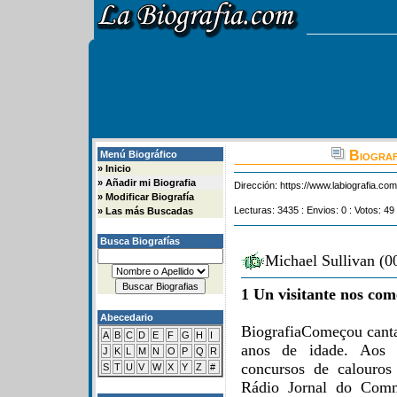
Biograf
Menú Biográfico
»
Inicio
»
Añadir mi Biografia
Dirección:
https://www.labiografia.co
»
Modificar Biografía
Lecturas: 3435 : Envios: 0 : Votos: 49
»
Las más Buscadas
Busca Biografías
Michael Sullivan (0
1 Un visitante nos com
Abecedario
BiografiaComeçou canta
A
B
C
D
E
F
G
H
I
anos de idade. Aos q
J
K
L
M
N
O
P
Q
R
concursos de calouros
S
T
U
V
W
X
Y
Z
#
Rádio Jornal do Comm