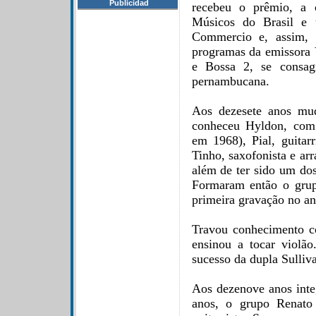
Publicidad
recebeu o prêmio, a c
Músicos do Brasil e
Commercio e, assim, i
programas da emissora 
e Bossa 2, se consag
pernambucana.
Aos dezesete anos mud
conheceu Hyldon, com
em 1968), Pial, guita
Tinho, saxofonista e ar
além de ter sido um dos
Formaram então o grup
primeira gravação no a
Travou conhecimento 
ensinou a tocar violã
sucesso da dupla Sulli
Aos dezenove anos inte
anos, o grupo Renato