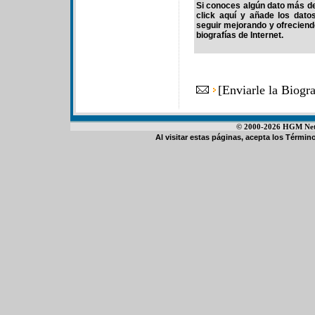
Si conoces algún dato más de 
click aquí y añade los dato
seguir mejorando y ofrecien
biografías de Internet.
[
Enviarle la Biogr
© 2000-2026 HGM Netwo
Al visitar estas páginas, acepta los
Término