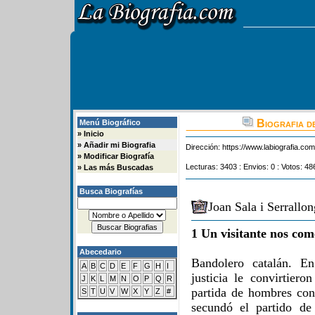
Biografia d
Menú Biográfico
»
Inicio
»
Añadir mi Biografia
Dirección:
https://www.labiografia.co
»
Modificar Biografía
Lecturas: 3403 : Envios: 0 : Votos: 48
»
Las más Buscadas
Busca Biografías
Joan Sala i Serrallo
1 Un visitante nos com
Abecedario
Bandolero catalán. En
A
B
C
D
E
F
G
H
I
justicia le convirtier
J
K
L
M
N
O
P
Q
R
partida de hombres con
S
T
U
V
W
X
Y
Z
#
secundó el partido d