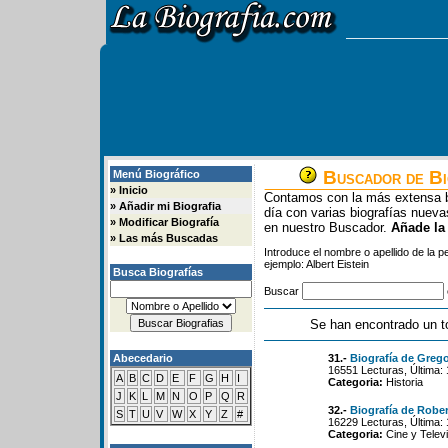
Buscador de Bi
Menú Biográfico
»
Inicio
Contamos con la más extensa b
»
Añadir mi Biografia
día con varias biografías nue
»
Modificar Biografía
en nuestro Buscador.
Añade la
»
Las más Buscadas
Introduce el nombre o apellido de la 
ejemplo: Albert Eistein
Busca Biografías
Buscar
Se han encontrado un t
Abecedario
31.-
Biografía de Greg
16551 Lecturas, Última:
A
B
C
D
E
F
G
H
I
Categoria:
Historia
J
K
L
M
N
O
P
Q
R
32.-
Biografía de Rober
S
T
U
V
W
X
Y
Z
#
16229 Lecturas, Última:
Categoria:
Cine y Televi