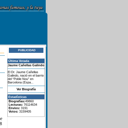
PUBLICIDAD
Última Votada
Jaume Cañellas Galindo
El Dr. Jaume Cañellas
Galindo, nació en el barrio
del “Poble Nou” en
Barcelona (Espa...
Ver Biografía
Estadísticas
Biografías:
49860
Lecturas:
76114634
Envios:
3191
Votos:
3159405
me
 8