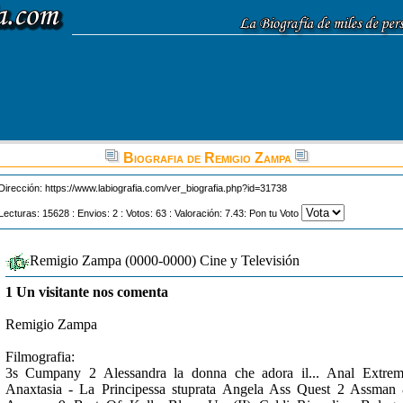
Biografia de Remigio Zampa
Dirección:
https://www.labiografia.com/ver_biografia.php?id=31738
Lecturas: 15628 : Envios: 2 : Votos: 63 : Valoración: 7.43: Pon tu Voto
Remigio Zampa (0000-0000) Cine y Televisión
1 Un visitante nos comenta
Remigio Zampa
Filmografia:
3s Cumpany 2 Alessandra la donna che adora il... Anal Extre
Anaxtasia - La Principessa stuprata Angela Ass Quest 2 Assman