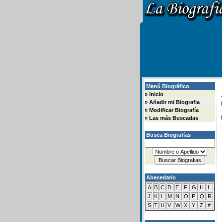
Menú Biográfico
»
Inicio
»
Añadir mi Biografia
»
Modificar Biografía
»
Las más Buscadas
Busca Biografías
Abecedario
A
B
C
D
E
F
G
H
I
J
K
L
M
N
O
P
Q
R
S
T
U
V
W
X
Y
Z
#