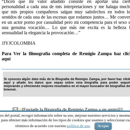
“Dicen que mi valor añadido consiste en aportar una ciert
personalidad a cada una de mis interpretaciones y me halaga muc
que mis propios compañeros salgan muy satisfechos en todos l
sentidos de cada una de las escenas que rodamos juntos… Me conver
en un actor porno por casualidad pero mi competencia para el sexo 
una genuina vocación… Lo que más me excita es la belleza l
sensualidad la elegancia la provocación…”
JJYJCOLOMBIA
Para Ver la filmografía completa de Remigio Zampa haz clic
aquí
Si conoces algún dato más de la Biografia de Remigio Zampa, por favor haz click
aquí y añade los datos que sepas sobre esta biografía para poder seguir
mejorando y ofreciendo mejores resultados en el mayor buscador de biografías de
Internet.
[
Enviarle la Biografia de Remigio Zampa a un amig@
]
to del portal, recoger información sobre su uso, mejorar nuestros servicios y mostra
s
para obtener más información de los tipos de cookies que usamos y seleccionar cuá
© 2000-2026 HGM Network S.L. Todos los derechos reservados
términos de acuerdo con nuestra
política de uso
.
Acepto
ar estas páginas, acepta los
Términos y Condiciones de nuestros servicios
y es mayor 