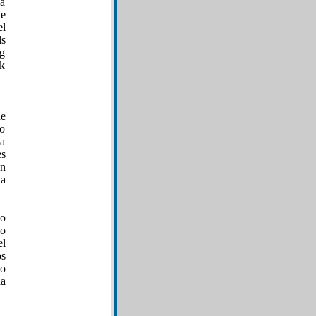
a
ne
l
ls
ng
ck
e
io
a
es
en
da
do
io
el
os
io
da