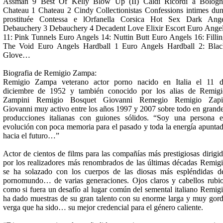
Assman 9 Best Of Kelly Blow Up (II) Caldi Ricordi a Bologn
Chateau 1 Chateau 2 Cindy Collectionistas Confessions intimes du
prostituée Contessa e lOrfanella Corsica Hot Sex Dark Ange
Debauchery 3 Debauchery 4 Decadent Love Elixir Escort Euro Ange
11: Pink Tunnels Euro Angels 14: Nuttin Butt Euro Angels 16: Filli
The Void Euro Angels Hardball 1 Euro Angels Hardball 2: Bla
Glove…
Biografia de Remigio Zampa:
Remigio Zampa veterano actor porno nacido en Italia el 11 d
diciembre de 1952 y también conocido por los alias de Remig
Zampini Remigio Bosquet Giovanni Remegio Remigio Zapi
Giovanni muy activo entre los años 1997 y 2007 sobre todo en grand
producciones italianas con guiones sólidos. “Soy una persona 
evolución con poca memoria para el pasado y toda la energía apunta
hacia el futuro…”
Actor de cientos de films para las compañías más prestigiosas dirigi
por los realizadores más renombrados de las últimas décadas Remig
se ha solazado con los cuerpos de las diosas más espléndidas d
pornomundo… de varias generaciones. Ojos claros y cabellos rubi
como si fuera un desafío al lugar común del semental italiano Remig
ha dado muestras de su gran talento con su enorme larga y muy gor
verga que ha sido… su mejor credencial para el género caliente.