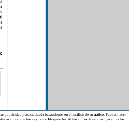
a
ho
os
tí
es
a
k
rte publicidad personalizada basándonos en el análisis de tu tráfico. Puedes hacer
les aceptas o rechazas y como bloquearlas. Al hacer uso de esta web, aceptas los
de edad.