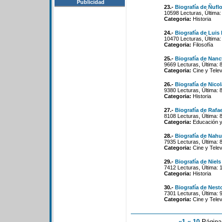
Publicidad
23.-
Biografía de Ñufl
10598 Lecturas, Última:
Categoria:
Historia
24.-
Biografía de Luis
10470 Lecturas, Última:
Categoria:
Filosofía
25.-
Biografía de Nanc
9669 Lecturas, Última: 
Categoria:
Cine y Telev
26.-
Biografía de Nico
9380 Lecturas, Última: 
Categoria:
Historia
27.-
Biografía de Rafa
8108 Lecturas, Última: 
Categoria:
Educación y
28.-
Biografía de Nahu
7935 Lecturas, Última: 
Categoria:
Cine y Telev
29.-
Biografía de Niel
7412 Lecturas, Última: 
Categoria:
Historia
30.-
Biografía de Nest
7301 Lecturas, Última: 
Categoria:
Cine y Telev
«1
«-10
Págin