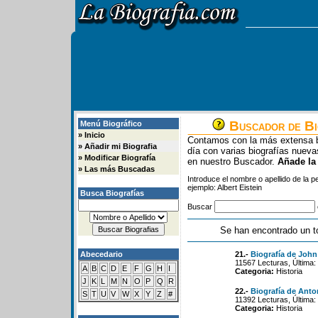
Buscador de Bi
Menú Biográfico
»
Inicio
Contamos con la más extensa b
»
Añadir mi Biografia
día con varias biografías nue
»
Modificar Biografía
en nuestro Buscador.
Añade la
»
Las más Buscadas
Introduce el nombre o apellido de la 
ejemplo: Albert Eistein
Busca Biografías
Buscar
Se han encontrado un t
Abecedario
21.-
Biografía de John
11567 Lecturas, Última:
A
B
C
D
E
F
G
H
I
Categoria:
Historia
J
K
L
M
N
O
P
Q
R
22.-
Biografía de Anto
S
T
U
V
W
X
Y
Z
#
11392 Lecturas, Última:
Categoria:
Historia