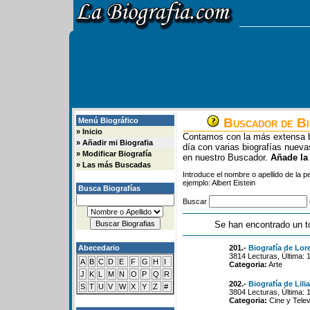
Buscador de Bi
Menú Biográfico
»
Inicio
Contamos con la más extensa b
»
Añadir mi Biografia
día con varias biografías nue
»
Modificar Biografía
en nuestro Buscador.
Añade la
»
Las más Buscadas
Introduce el nombre o apellido de la 
ejemplo: Albert Eistein
Busca Biografías
Buscar
Se han encontrado un t
Abecedario
201.-
Biografía de Lor
3814 Lecturas, Última: 
A
B
C
D
E
F
G
H
I
Categoria:
Arte
J
K
L
M
N
O
P
Q
R
202.-
Biografía de Lil
S
T
U
V
W
X
Y
Z
#
3804 Lecturas, Última: 
Categoria:
Cine y Telev