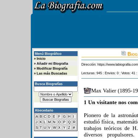
Biogr
Menú Biográfico
»
Inicio
»
Añadir mi Biografia
Dirección:
https://www.labiografia.co
»
Modificar Biografía
Lecturas: 945 : Envios: 0 : Votos: 41 :
»
Las más Buscadas
Busca Biografías
Max Valier (1895-19
1 Un visitante nos com
Abecedario
Pionero de la astronáu
A
B
C
D
E
F
G
H
I
estudió física, matemát
J
K
L
M
N
O
P
Q
R
trabajos teóricos de H
S
T
U
V
W
X
Y
Z
#
diversos propulsores.