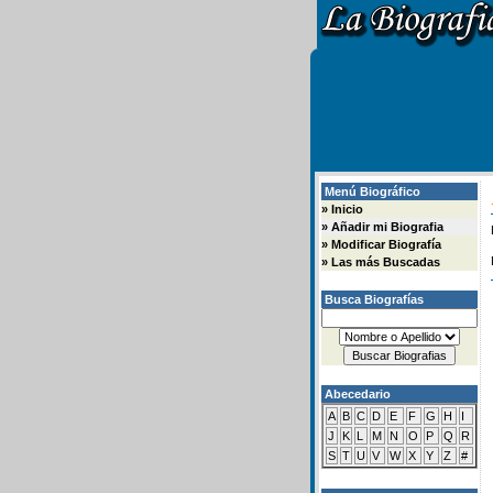
Menú Biográfico
»
Inicio
»
Añadir mi Biografia
»
Modificar Biografía
»
Las más Buscadas
Busca Biografías
Abecedario
A
B
C
D
E
F
G
H
I
J
K
L
M
N
O
P
Q
R
S
T
U
V
W
X
Y
Z
#