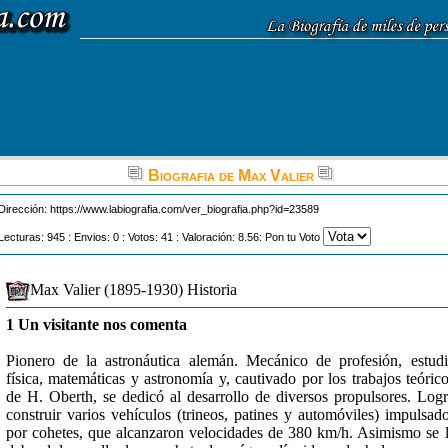
Biografia de Max Valier
Dirección:
https://www.labiografia.com/ver_biografia.php?id=23589
Lecturas: 945 : Envios: 0 : Votos: 41 : Valoración: 8.56: Pon tu Voto
Max Valier (1895-1930) Historia
1 Un visitante nos comenta
Pionero de la astronáutica alemán. Mecánico de profesión, estud
física, matemáticas y astronomía y, cautivado por los trabajos teóric
de H. Oberth, se dedicó al desarrollo de diversos propulsores. Log
construir varios vehículos (trineos, patines y automóviles) impulsad
por cohetes, que alcanzaron velocidades de 380 km/h. Asimismo se 