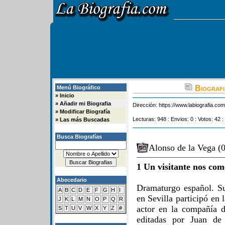
Biografi
Menú Biográfico
»
Inicio
»
Añadir mi Biografia
Dirección:
https://www.labiografia.co
»
Modificar Biografía
Lecturas: 948 : Envios: 0 : Votos: 42 :
»
Las más Buscadas
Busca Biografías
Alonso de la Vega (
1 Un visitante nos com
Abecedario
Dramaturgo español. Su
A
B
C
D
E
F
G
H
I
en Sevilla participó en 
J
K
L
M
N
O
P
Q
R
actor en la compañía 
S
T
U
V
W
X
Y
Z
#
editadas por Juan de