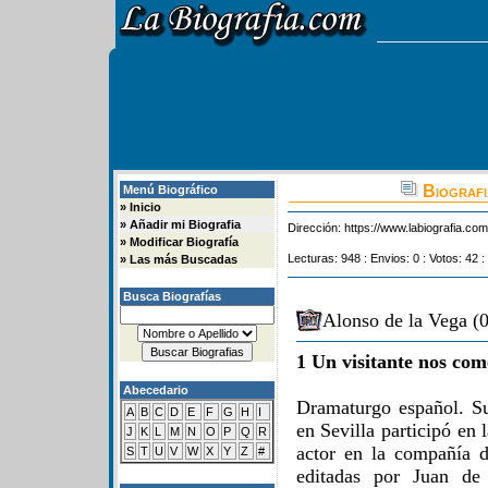
Biografi
Menú Biográfico
»
Inicio
»
Añadir mi Biografia
Dirección:
https://www.labiografia.co
»
Modificar Biografía
Lecturas: 948 : Envios: 0 : Votos: 42 :
»
Las más Buscadas
Busca Biografías
Alonso de la Vega (
1 Un visitante nos com
Abecedario
Dramaturgo español. Su
A
B
C
D
E
F
G
H
I
en Sevilla participó en 
J
K
L
M
N
O
P
Q
R
actor en la compañía 
S
T
U
V
W
X
Y
Z
#
editadas por Juan de