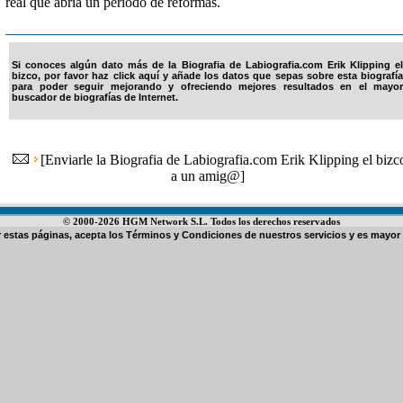
real que abría un período de reformas.
Si conoces algún dato más de la Biografia de Labiografia.com Erik Klipping el
bizco, por favor haz click aquí y añade los datos que sepas sobre esta biografía
para poder seguir mejorando y ofreciendo mejores resultados en el mayor
buscador de biografías de Internet.
[
Enviarle la Biografia de Labiografia.com Erik Klipping el bizc
a un amig@
]
© 2000-2026 HGM Network S.L. Todos los derechos reservados
ar estas páginas, acepta los
Términos y Condiciones de nuestros servicios
y es mayor 