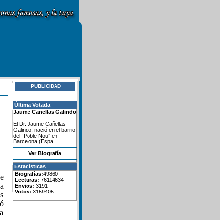
PUBLICIDAD
Última Votada
Jaume Cañellas Galindo
El Dr. Jaume Cañellas
Galindo, nació en el barrio
del “Poble Nou” en
Barcelona (Espa...
Ver Biografía
Estadísticas
Biografías:
49860
ue
Lecturas:
76114634
ía
Envios:
3191
Votos:
3159405
as
nó
ta