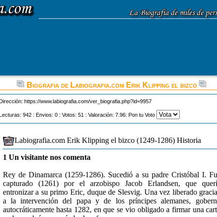
Biografia de Labiografia.com Erik Klipping el bizco
Dirección:
https://www.labiografia.com/ver_biografia.php?id=9957
Lecturas: 942 : Envios: 0 : Votos: 51 : Valoración: 7.96: Pon tu Voto
Labiografia.com Erik Klipping el bizco (1249-1286) Historia
1 Un visitante nos comenta
Rey de Dinamarca (1259-1286). Sucedió a su padre Cristóbal I. F
capturado (1261) por el arzobispo Jacob Erlandsen, que quer
entronizar a su primo Eric, duque de Slesvig. Una vez liberado graci
a la intervención del papa y de los príncipes alemanes, gober
autocráticamente hasta 1282, en que se vio obligado a firmar una car