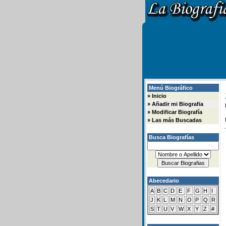
Menú Biográfico
»
Inicio
»
Añadir mi Biografia
»
Modificar Biografía
»
Las más Buscadas
Busca Biografías
Abecedario
A
B
C
D
E
F
G
H
I
J
K
L
M
N
O
P
Q
R
S
T
U
V
W
X
Y
Z
#