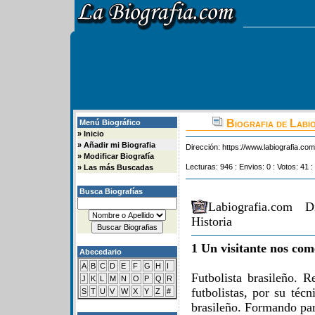
Biografia de Labio
Menú Biográfico
»
Inicio
»
Añadir mi Biografia
Dirección:
https://www.labiografia.co
»
Modificar Biografía
Lecturas: 946 : Envios: 0 : Votos: 41 :
»
Las más Buscadas
Busca Biografías
Labiografia.com D
Historia
1 Un visitante nos com
Abecedario
A
B
C
D
E
F
G
H
I
Futbolista brasileño.
J
K
L
M
N
O
P
Q
R
futbolistas, por su téc
S
T
U
V
W
X
Y
Z
#
brasileño. Formando par