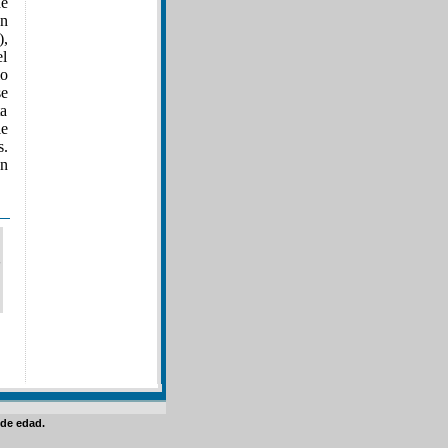
de
en
),
el
io
se
ta
le
s.
an
de edad.