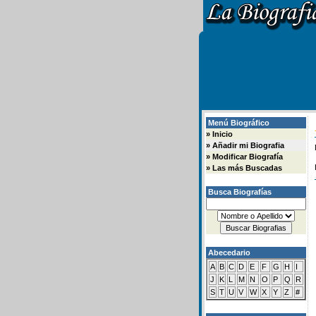
Menú Biográfico
»
Inicio
»
Añadir mi Biografia
»
Modificar Biografía
»
Las más Buscadas
Busca Biografías
Abecedario
A
B
C
D
E
F
G
H
I
J
K
L
M
N
O
P
Q
R
S
T
U
V
W
X
Y
Z
#