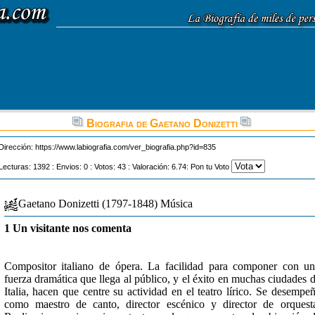
Biografia de Gaetano Donizetti
Dirección:
https://www.labiografia.com/ver_biografia.php?id=835
Lecturas: 1392 : Envios: 0 : Votos: 43 : Valoración: 6.74: Pon tu Voto
Gaetano Donizetti (1797-1848) Música
1 Un visitante nos comenta
Compositor italiano de ópera. La facilidad para componer con u
fuerza dramática que llega al público, y el éxito en muchas ciudades 
Italia, hacen que centre su actividad en el teatro lírico. Se desempe
como maestro de canto, director escénico y director de orquest