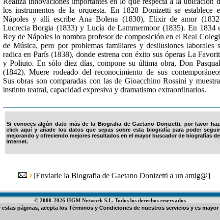
Realiza innovaciones importantes en lo que respecta a la ubicación 
los instrumentos de la orquesta. En 1828 Donizetti se establece 
Nápoles y allí escribe Ana Bolena (1830), Elixir de amor (1832
Lucrecia Borgia (1833) y Lucía de Lammermoor (1835). En 1834 
Rey de Nápoles lo nombra profesor de composición en el Real Coleg
de Música, pero por problemas familiares y desilusiones laborales 
radica en París (1838), donde estrena con éxito sus óperas La Favori
y Poliuto. En sólo diez días, compone su última obra, Don Pasqua
(1842). Muere rodeado del reconocimiento de sus contemporáneo
Sus obras son comparadas con las de Gioacchino Rossini y muestr
instinto teatral, capacidad expresiva y dramatismo extraordinarios.
Si conoces algún dato más de la Biografia de Gaetano Donizetti, por favor haz
click aquí y añade los datos que sepas sobre esta biografía para poder seguir
mejorando y ofreciendo mejores resultados en el mayor buscador de biografías de
Internet.
[
Enviarle la Biografia de Gaetano Donizetti a un amig@
]
© 2000-2026 HGM Network S.L. Todos los derechos reservados
ar estas páginas, acepta los
Términos y Condiciones de nuestros servicios
y es mayor 