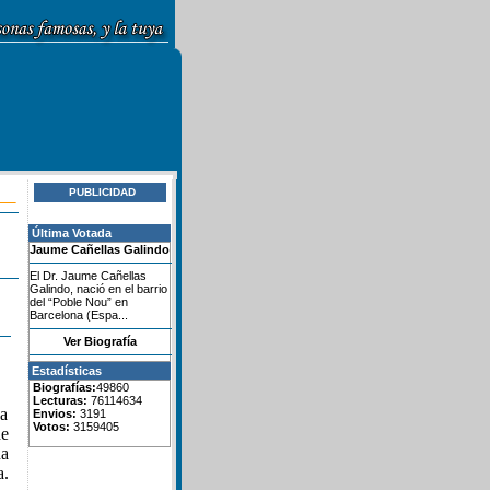
PUBLICIDAD
Última Votada
Jaume Cañellas Galindo
El Dr. Jaume Cañellas
Galindo, nació en el barrio
del “Poble Nou” en
Barcelona (Espa...
Ver Biografía
Estadísticas
Biografías:
49860
Lecturas:
76114634
na
Envios:
3191
Votos:
3159405
de
ña
a.