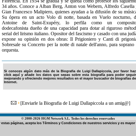
Florencia. En 1934 se gradúa y se queda como profesor los siguient
34 años. Conoce a Alban Berg, Anton von Webern, Alfredo Casella
Gian Francesco Malipiero, quienes ayudan a la difusión de su músic
Su ópera en un acto Volo di notte, basada en Vuelo nocturno, 
Antoine de Saint-Exupéry, lo perfila como un composito
dodecafonista dueño de una capacidad para dotar al riguroso méto
serial del lirismo italiano. Opositor del fascismo y casado con una judí
expone su opinión en dos obras: Il Prigioniero y Canti di prigoni
Sobresale su Concerto per la notte di natale dell'anno, para soprano
orquesta.
Si conoces algún dato más de la Biografia de Luigi Dallapiccola, por favor haz
click aquí y añade los datos que sepas sobre esta biografía para poder seguir
mejorando y ofreciendo mejores resultados en el mayor buscador de biografías de
Internet.
[
Enviarle la Biografia de Luigi Dallapiccola a un amig@
]
© 2000-2026 HGM Network S.L. Todos los derechos reservados
ar estas páginas, acepta los
Términos y Condiciones de nuestros servicios
y es mayor 