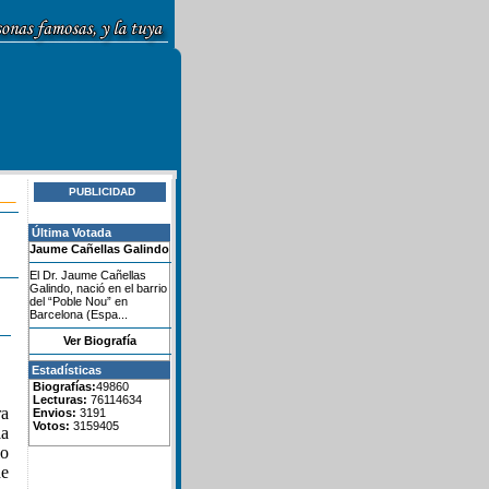
PUBLICIDAD
Última Votada
Jaume Cañellas Galindo
El Dr. Jaume Cañellas
Galindo, nació en el barrio
del “Poble Nou” en
Barcelona (Espa...
Ver Biografía
Estadísticas
Biografías:
49860
Lecturas:
76114634
ra
Envios:
3191
Votos:
3159405
la
lo
e