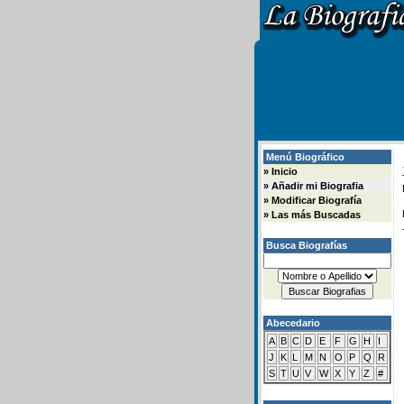
Menú Biográfico
»
Inicio
»
Añadir mi Biografia
»
Modificar Biografía
»
Las más Buscadas
Busca Biografías
Abecedario
A
B
C
D
E
F
G
H
I
J
K
L
M
N
O
P
Q
R
S
T
U
V
W
X
Y
Z
#