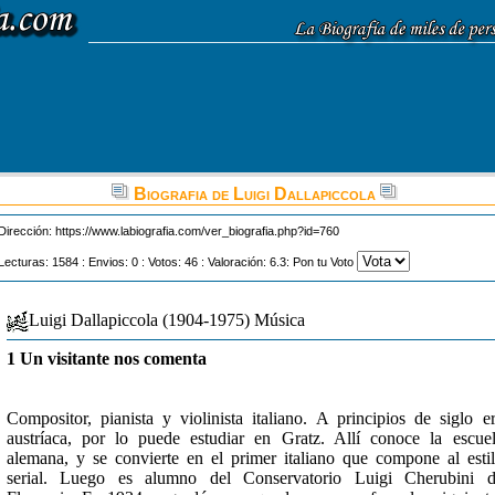
Biografia de Luigi Dallapiccola
Dirección:
https://www.labiografia.com/ver_biografia.php?id=760
Lecturas: 1584 : Envios: 0 : Votos: 46 : Valoración: 6.3: Pon tu Voto
Luigi Dallapiccola (1904-1975) Música
1 Un visitante nos comenta
Compositor, pianista y violinista italiano. A principios de siglo e
austríaca, por lo puede estudiar en Gratz. Allí conoce la escue
alemana, y se convierte en el primer italiano que compone al esti
serial. Luego es alumno del Conservatorio Luigi Cherubini d