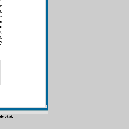
es
 y
a.
de
r
do
a,
a.
 y
de edad.