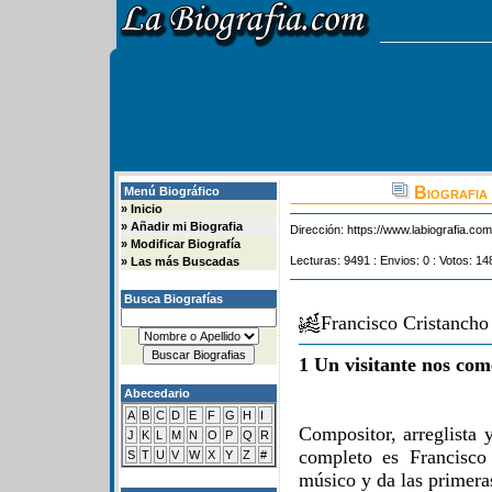
Biografia 
Menú Biográfico
»
Inicio
»
Añadir mi Biografia
Dirección:
https://www.labiografia.co
»
Modificar Biografía
Lecturas: 9491 : Envios: 0 : Votos: 14
»
Las más Buscadas
Busca Biografías
Francisco Cristanch
1 Un visitante nos com
Abecedario
A
B
C
D
E
F
G
H
I
Compositor, arreglista
J
K
L
M
N
O
P
Q
R
completo es Francisco
S
T
U
V
W
X
Y
Z
#
músico y da las primera