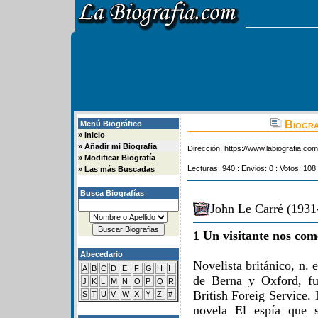
Biogra
Menú Biográfico
»
Inicio
»
Añadir mi Biografia
Dirección:
https://www.labiografia.co
»
Modificar Biografía
Lecturas: 940 : Envios: 0 : Votos: 108
»
Las más Buscadas
Busca Biografías
John Le Carré (1931
1 Un visitante nos com
Abecedario
Novelista británico, n. 
A
B
C
D
E
F
G
H
I
de Berna y Oxford, fu
J
K
L
M
N
O
P
Q
R
British Foreig Service. 
S
T
U
V
W
X
Y
Z
#
novela El espía que s