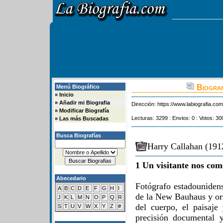
Biograf
Menú Biográfico
»
Inicio
»
Añadir mi Biografia
Dirección:
https://www.labiografia.co
»
Modificar Biografía
Lecturas: 3299 : Envios: 0 : Votos: 30
»
Las más Buscadas
Busca Biografías
Harry Callahan (191
1 Un visitante nos com
Abecedario
Fotógrafo estadounidens
A
B
C
D
E
F
G
H
I
de la New Bauhaus y ori
J
K
L
M
N
O
P
Q
R
del cuerpo, el paisaje 
S
T
U
V
W
X
Y
Z
#
precisión documental 