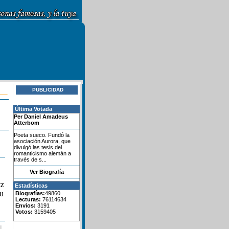
PUBLICIDAD
Última Votada
Per Daniel Amadeus
Atterbom
Poeta sueco. Fundó la
asociación Aurora, que
divulgó las tesis del
romanticismo alemán a
través de s...
Ver Biografía
tz
Estadísticas
Su
Biografías:
49860
Lecturas:
76114634
Envios:
3191
Votos:
3159405