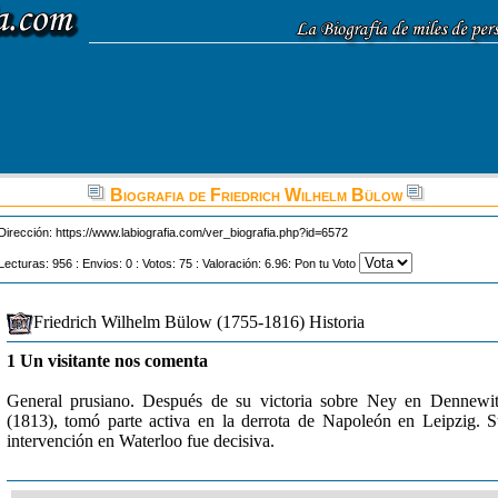
Biografia de Friedrich Wilhelm Bülow
Dirección:
https://www.labiografia.com/ver_biografia.php?id=6572
Lecturas: 956 : Envios: 0 : Votos: 75 : Valoración: 6.96: Pon tu Voto
Friedrich Wilhelm Bülow (1755-1816) Historia
1 Un visitante nos comenta
General prusiano. Después de su victoria sobre Ney en Dennewi
(1813), tomó parte activa en la derrota de Napoleón en Leipzig. 
intervención en Waterloo fue decisiva.