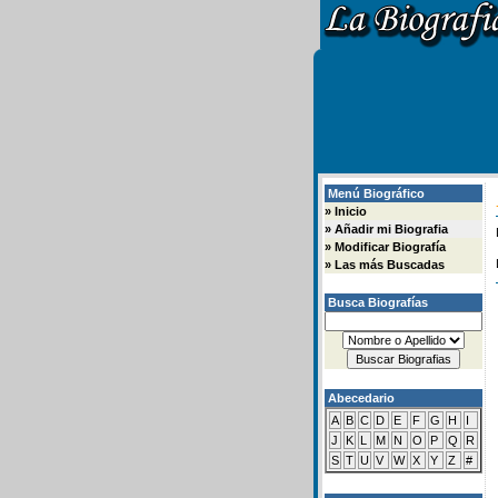
Menú Biográfico
»
Inicio
»
Añadir mi Biografia
»
Modificar Biografía
»
Las más Buscadas
Busca Biografías
Abecedario
A
B
C
D
E
F
G
H
I
J
K
L
M
N
O
P
Q
R
S
T
U
V
W
X
Y
Z
#