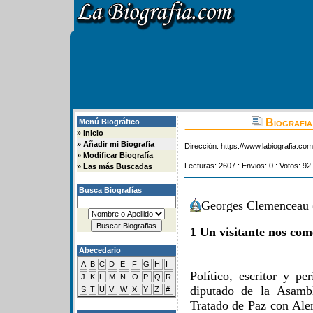
Biografia
Menú Biográfico
»
Inicio
»
Añadir mi Biografia
Dirección:
https://www.labiografia.co
»
Modificar Biografía
Lecturas: 2607 : Envios: 0 : Votos: 92
»
Las más Buscadas
Busca Biografías
Georges Clemenceau (
1 Un visitante nos com
Abecedario
A
B
C
D
E
F
G
H
I
Político, escritor y pe
J
K
L
M
N
O
P
Q
R
diputado de la Asamb
S
T
U
V
W
X
Y
Z
#
Tratado de Paz con Ale