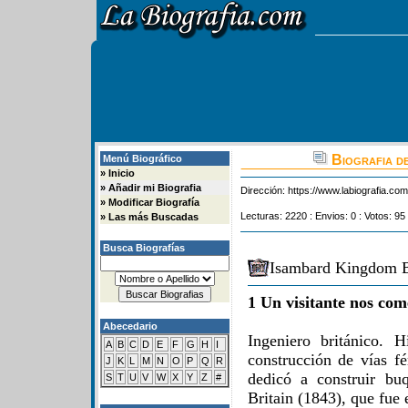
Biografia d
Menú Biográfico
»
Inicio
»
Añadir mi Biografia
Dirección:
https://www.labiografia.co
»
Modificar Biografía
Lecturas: 2220 : Envios: 0 : Votos: 95
»
Las más Buscadas
Busca Biografías
Isambard Kingdom Br
1 Un visitante nos com
Abecedario
Ingeniero británico. 
A
B
C
D
E
F
G
H
I
construcción de vías fé
J
K
L
M
N
O
P
Q
R
dedicó a construir bu
S
T
U
V
W
X
Y
Z
#
Britain (1843), que fue e