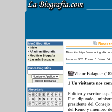
Biograf
Menú Biográfico
»
Inicio
»
Añadir mi Biografia
Dirección:
https://www.labiografia.co
»
Modificar Biografía
Lecturas: 952 : Envios: 0 : Votos: 54 :
»
Las más Buscadas
Busca Biografías
Víctor Balaguer (182
1 Un visitante nos com
Abecedario
Político y escritor esp
A
B
C
D
E
F
G
H
I
Fue diputado, minist
J
K
L
M
N
O
P
Q
R
presidente del Consejo
S
T
U
V
W
X
Y
Z
#
del Reino y miembro de