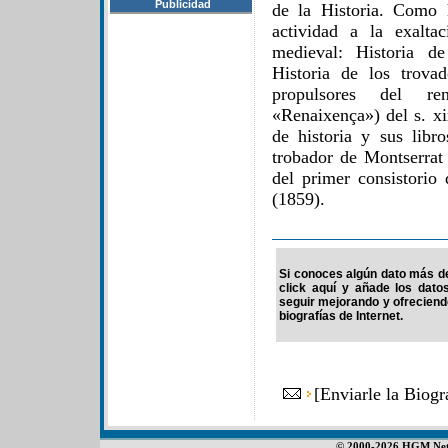
Publicidad
de la Historia. Como 
actividad a la exalta
medieval: Historia de
Historia de los trova
propulsores del ren
«Renaixença») del s. xi
de historia y sus libr
trobador de Montserrat
del primer consistorio
(1859).
Si conoces algún dato más de 
click aquí y añade los dato
seguir mejorando y ofrecien
biografías de Internet.
[
Enviarle la Biog
© 2000-2026 HGM Netwo