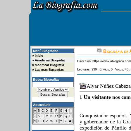
Biografia de 
Menú Biográfico
»
Inicio
»
Añadir mi Biografia
Dirección:
https://www.labiografia.co
»
Modificar Biografía
Lecturas: 939 : Envios: 0 : Votos: 43 :
»
Las más Buscadas
Busca Biografías
Alvar Núñez Cabeza 
1 Un visitante nos com
Abecedario
A
B
C
D
E
F
G
H
I
Conquistador español. 
J
K
L
M
N
O
P
Q
R
y gobernador de la Gran
S
T
U
V
W
X
Y
Z
#
expedición de Pánfilo d