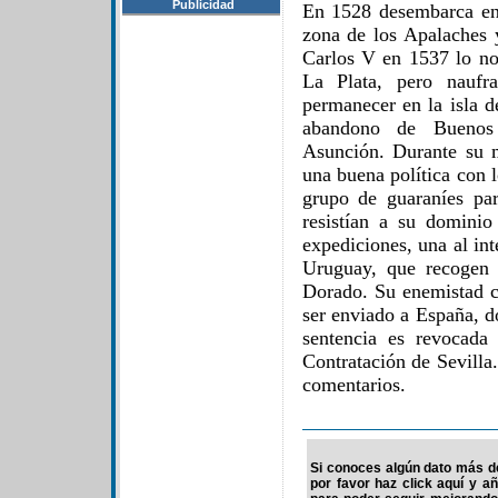
Publicidad
En 1528 desembarca en 
zona de los Apalaches y
Carlos V en 1537 lo nom
La Plata, pero naufr
permanecer en la isla d
abandono de Buenos 
Asunción. Durante su m
una buena política con 
grupo de guaraníes pa
resistían a su domini
expediciones, una al int
Uruguay, que recogen 
Dorado. Su enemistad c
ser enviado a España, d
sentencia es revocad
Contratación de Sevilla
comentarios.
Si conoces algún dato más d
por favor haz click aquí y a