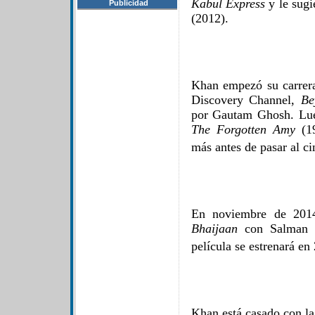
Kabul Express
y le sug
Publicidad
(2012).
Khan empezó su carrera
Discovery Channel,
Be
por Gautam Ghosh. Lue
The Forgotten Amy
(19
más antes de pasar al ci
En noviembre de 201
Bhaijaan
con Salman K
película se estrenará en
Khan está casado con la