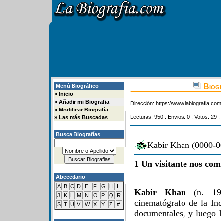
Biogr
Menú Biográfico
»
Inicio
»
Añadir mi Biografia
Dirección:
https://www.labiografia.co
»
Modificar Biografía
Lecturas: 950 : Envios: 0 : Votos: 29 :
»
Las más Buscadas
Busca Biografías
Kabir Khan (0000-00
1 Un visitante nos com
Abecedario
A
B
C
D
E
F
G
H
I
Kabir Khan
(n. 197
J
K
L
M
N
O
P
Q
R
cinematógrafo de la In
S
T
U
V
W
X
Y
Z
#
documentales, y luego 