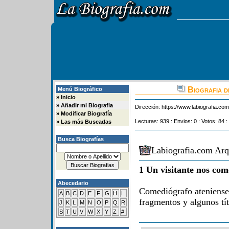
Biografia d
Menú Biográfico
»
Inicio
»
Añadir mi Biografia
Dirección:
https://www.labiografia.co
»
Modificar Biografía
Lecturas: 939 : Envios: 0 : Votos: 84 :
»
Las más Buscadas
Busca Biografías
Labiografia.com Arq
1 Un visitante nos com
Abecedario
Comediógrafo ateniense
A
B
C
D
E
F
G
H
I
fragmentos y algunos tít
J
K
L
M
N
O
P
Q
R
S
T
U
V
W
X
Y
Z
#