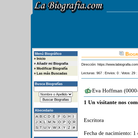
Biogr
Menú Biográfico
»
Inicio
»
Añadir mi Biografia
Dirección:
https://www.labiografia.co
»
Modificar Biografía
Lecturas: 967 : Envios: 0 : Votos: 29 :
»
Las más Buscadas
Busca Biografías
Eva Hoffman (0000-
1 Un visitante nos com
Abecedario
A
B
C
D
E
F
G
H
I
Escritora
J
K
L
M
N
O
P
Q
R
S
T
U
V
W
X
Y
Z
#
Fecha de nacimiento: 1 