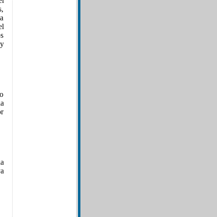
el
s,
sa
el
os
 y
ro
la
or
la
ya