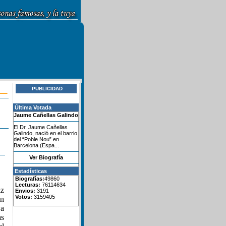
PUBLICIDAD
Última Votada
Jaume Cañellas Galindo
El Dr. Jaume Cañellas
Galindo, nació en el barrio
del “Poble Nou” en
Barcelona (Espa...
Ver Biografía
Estadísticas
Biografías:
49860
Lecturas:
76114634
iz
Envios:
3191
Votos:
3159405
en
ya
as