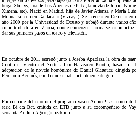
interpretando diversos personajes (la camarera Arantxa, la empleada d
hogar Sheilys, una de Los Ángeles de Patxi, la novia de Jonan, Nuriu
Ximena, etc). Nació en Madrid, hija de Javier Atienza y María Lui
Molina, se crió en Galdácano (Vizcaya). Se licenció en Derecho en 
año 2000 por la Universidad de Deusto y trabajó durante varios añ
como traductora en Vitoria, donde comenzó a formarse como actriz
dar sus primeros pasos en teatro y televisión.
En octubre de 2011 estrenó junto a Joseba Apaolaza la obra de teat
Contra el Viento del Norte - Ipar Haizearen Kontra, basada en 
adaptación de la novela homónima de Daniel Glattauer, dirigida p
Fernando Bernués, con la que se halla actualmente de gira.
Formó parte del equipo del programa vasco Ai ama!, así como de 
serie Bi eta Bat, emitida en ETB junto a su excompañero de Va
semanita Andoni Agirregomezkorta.