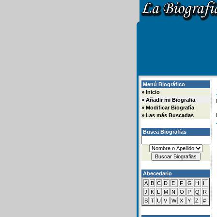
Menú Biográfico
»
Inicio
»
Añadir mi Biografia
»
Modificar Biografía
»
Las más Buscadas
Busca Biografías
Abecedario
A
B
C
D
E
F
G
H
I
J
K
L
M
N
O
P
Q
R
S
T
U
V
W
X
Y
Z
#