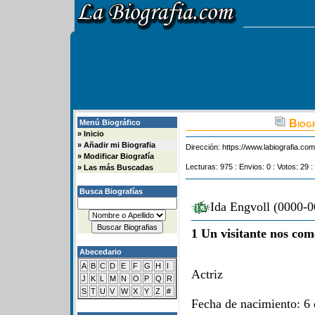
Biogr
Menú Biográfico
»
Inicio
»
Añadir mi Biografia
Dirección:
https://www.labiografia.co
»
Modificar Biografía
Lecturas: 975 : Envios: 0 : Votos: 29 :
»
Las más Buscadas
Busca Biografías
Ida Engvoll (0000-0
1 Un visitante nos com
Abecedario
A
B
C
D
E
F
G
H
I
Actriz
J
K
L
M
N
O
P
Q
R
S
T
U
V
W
X
Y
Z
#
Fecha de nacimiento: 6 