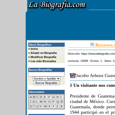
Biografia 
Menú Biográfico
»
Inicio
»
Añadir mi Biografia
Dirección:
https://www.labiografia.co
»
Modificar Biografía
Lecturas: 10998 : Envios: 1 : Votos: 1
»
Las más Buscadas
Busca Biografías
Jacobo Arbenz Guzm
1 Un visitante nos com
Abecedario
Presidente de Guatema
A
B
C
D
E
F
G
H
I
ciudad de México. Curs
J
K
L
M
N
O
P
Q
R
Guatemala, donde perm
S
T
U
V
W
X
Y
Z
#
1944 participó en el p