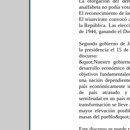
La otorgación del der
analfabeta no podía vota
El reconocimiento de las
El triunvirato convocó 
la República. Las elecc
de 1944, ganando el Doc
Segundo gobierno de J
la presidencia el 15 d
discurso:
&quot;Nuestro gobiern
desarrollo económico de
objetivos fundamentales
una nación dependient
país económicamente i
de país atrasado y
semifeudal en un país m
transformación se lleve
mayor elevación posib
masas del pueblo&quot;
Este discurso se puede 