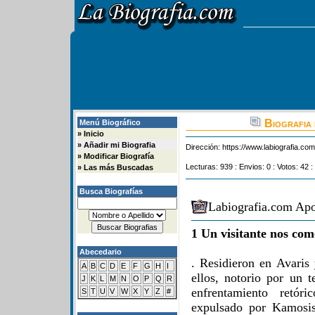
Biografia 
Menú Biográfico
»
Inicio
»
Añadir mi Biografia
Dirección:
https://www.labiografia.co
»
Modificar Biografía
Lecturas: 939 : Envios: 0 : Votos: 42 :
»
Las más Buscadas
Busca Biografías
Labiografia.com Apo
1 Un visitante nos com
Abecedario
. Residieron en Avaris
A
B
C
D
E
F
G
H
I
ellos, notorio por un te
J
K
L
M
N
O
P
Q
R
enfrentamiento retór
S
T
U
V
W
X
Y
Z
#
expulsado por Kamosis