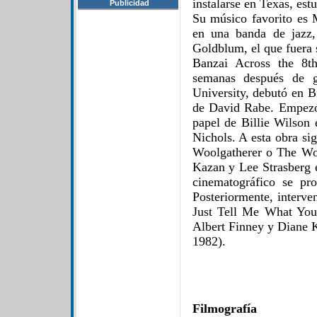
instalarse en Texas, es
Publicidad
Su músico favorito es 
en una banda de jazz,
Goldblum, el que fuera
Banzai Across the 8t
semanas después de g
University, debutó en 
de David Rabe. Empezó 
papel de Billie Wilson 
Nichols. A esta obra si
Woolgatherer o The Woo
Kazan y Lee Strasberg 
cinematográfico se p
Posteriormente, interve
Just Tell Me What You
Albert Finney y Diane 
1982).
Filmografía