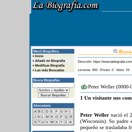
Biogra
Menú Biográfico
»
Inicio
»
Añadir mi Biografia
Dirección:
https://www.labiografia.co
»
Modificar Biografía
Lecturas: 950 : Envios: 0 : Votos: 29 :
»
Las más Buscadas
Busca Biografías
Peter Weller (0000-
1 Un visitante nos com
Abecedario
A
B
C
D
E
F
G
H
I
Peter Weller
nació el 2
J
K
L
M
N
O
P
Q
R
(Wisconsin). Su padre 
S
T
U
V
W
X
Y
Z
#
pequeño se trasladaba f