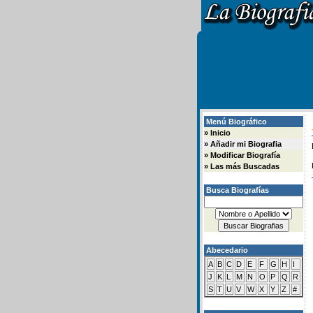
Menú Biográfico
»
Inicio
»
Añadir mi Biografia
»
Modificar Biografía
»
Las más Buscadas
Busca Biografías
Abecedario
A
B
C
D
E
F
G
H
I
J
K
L
M
N
O
P
Q
R
S
T
U
V
W
X
Y
Z
#