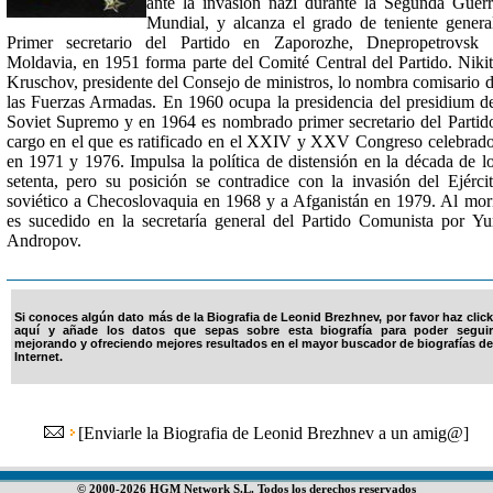
ante la invasión nazi durante la Segunda Guer
Mundial, y alcanza el grado de teniente genera
Primer secretario del Partido en Zaporozhe, Dnepropetrovsk 
Moldavia, en 1951 forma parte del Comité Central del Partido. Niki
Kruschov, presidente del Consejo de ministros, lo nombra comisario 
las Fuerzas Armadas. En 1960 ocupa la presidencia del presidium d
Soviet Supremo y en 1964 es nombrado primer secretario del Partid
cargo en el que es ratificado en el XXIV y XXV Congreso celebrad
en 1971 y 1976. Impulsa la política de distensión en la década de l
setenta, pero su posición se contradice con la invasión del Ejérci
soviético a Checoslovaquia en 1968 y a Afganistán en 1979. Al mor
es sucedido en la secretaría general del Partido Comunista por Yu
Andropov.
Si conoces algún dato más de la Biografia de Leonid Brezhnev, por favor haz click
aquí y añade los datos que sepas sobre esta biografía para poder seguir
mejorando y ofreciendo mejores resultados en el mayor buscador de biografías de
Internet.
[
Enviarle la Biografia de Leonid Brezhnev a un amig@
]
© 2000-2026 HGM Network S.L. Todos los derechos reservados