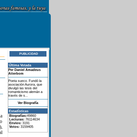
PUBLICIDAD
Última Votada
Per Daniel Amadeus
Atterbom
Poeta sueco. Fundó la
asociación Aurora, que
divulgó las tesis del
romanticismo alemán a
través de s...
Ver Biografía
Estadísticas
la
Biografías:
49860
Lecturas:
76114634
o
Envios:
3191
,
Votos:
3159405
al