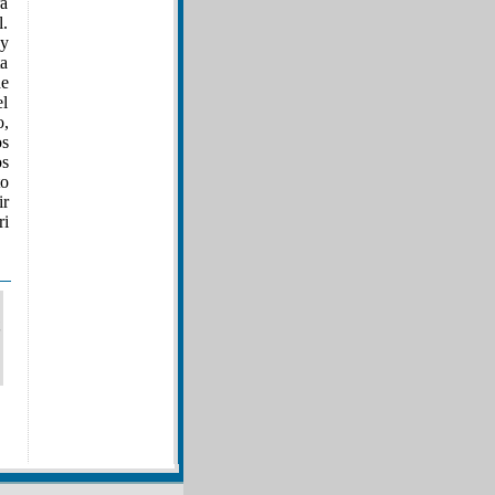
ra
l.
y
ta
de
el
o,
os
os
to
ir
ri