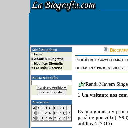
Biografia
Menú Biográfico
»
Inicio
»
Añadir mi Biografia
Dirección:
https://www.labiografia.co
»
Modificar Biografía
Lecturas: 949 : Envios: 0 : Votos: 29 :
»
Las más Buscadas
Busca Biografías
Randi Mayem Singer
1 Un visitante nos com
Abecedario
A
B
C
D
E
F
G
H
I
Es una guinista y produ
J
K
L
M
N
O
P
Q
R
papá de por vida (1993
S
T
U
V
W
X
Y
Z
#
ardillas 4 (2015).