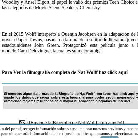
Woodley y Ansel Elgort, el papel le valió dos premios Teen Choice 
las categorías de Movie Scene Stealer y Chemistry.
En el 2015 Wolff interpretó a Quentin Jacobsen en la adaptación de 
novela Paper Towns, basada en la obra del escritor de literatura juven
estadounidense John Green. Protagonizó esta película junto a 
modelo Cara Delevingne, la cual es su mejor amiga.
Para Ver la filmografía completa de Nat Wolff haz click aquí
Si conoces algún dato más de la Biografia de Nat Wolff, por favor haz click aquí y
añade los datos que sepas sobre esta biografía para poder seguir mejorando y
ofreciendo mejores resultados en el mayor buscador de biografías de Internet.
[
Enviarle la Biografia de Nat Wolff a un amig@
]
to del portal, recoger información sobre su uso, mejorar nuestros servicios y mostra
s
para obtener más información de los tipos de cookies que usamos y seleccionar cuá