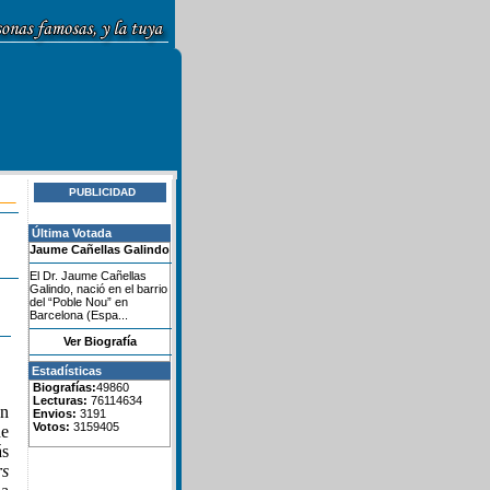
PUBLICIDAD
Última Votada
Jaume Cañellas Galindo
El Dr. Jaume Cañellas
Galindo, nació en el barrio
del “Poble Nou” en
Barcelona (Espa...
Ver Biografía
Estadísticas
Biografías:
49860
Lecturas:
76114634
un
Envios:
3191
Votos:
3159405
de
ás
rs