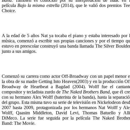
Band
. También es conocido por su interpretación de Isaac en 
película
Bajo la misma estrella
(2014), que le valió dos premios Te
Choice.
A la edad de 5 años Nat ya tocaba el piano y estaba interesado por 
música, comenzó a escribir sus propias canciones y por el tiempo q
estuvo en preescolar construyó una banda llamada The Silver Boulde
junto a sus amigos.
Comenzó su carrera como actor Off-Broadway con un papel menor 
la obra de su madre Getting Into Heaven(2003) y en la producción Of
Broadway de Heartbeat a Bagdad (2004). Wolff fue el cantant
compositor y tecladista zurdo de
The Naked Brothers Band
, que él cr
con su hermano Alex Wolff (baterista de la banda), hasta la separaci
del grupo. Esta misma tuvo su serie de televisión en Nickelodeon des
2007 hasta 2009, protagonizada por los hermanos Nat Wolff y Al
Wolff, Qaasim Middleton, David Levi, Thomas Batuello y Alli
DiMeco. La serie fue seguida por la película The Naked Brothe
Band: The Movie.