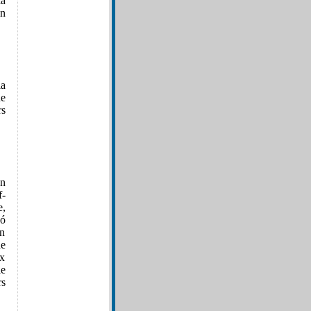
la
en
la
ue
rs
en
f-
e,
eó
ón
de
ex
e
rs