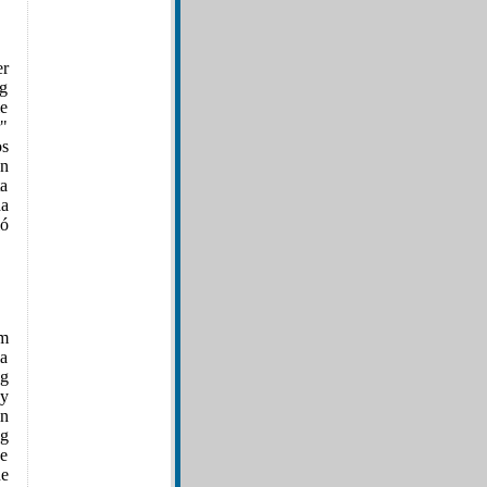
er
ng
ie
r"
os
en
ta
da
ió
om
la
ng
y
in
ng
de
ne