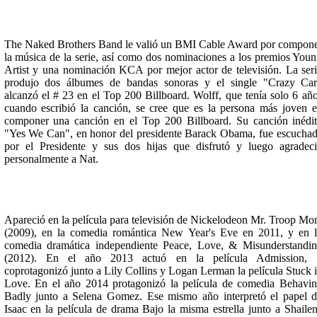
The Naked Brothers Band le valió un BMI Cable Award por compon
la música de la serie, así como dos nominaciones a los premios You
Artist y una nominación KCA por mejor actor de televisión. La ser
produjo dos álbumes de bandas sonoras y el single "Crazy Ca
alcanzó el # 23 en el Top 200 Billboard. Wolff, que tenía solo 6 añ
cuando escribió la canción, se cree que es la persona más joven 
componer una canción en el Top 200 Billboard. Su canción inédi
"Yes We Can", en honor del presidente Barack Obama, fue escucha
por el Presidente y sus dos hijas que disfrutó y luego agradec
personalmente a Nat.
Apareció en la película para televisión de Nickelodeon Mr. Troop M
(2009), en la comedia romántica New Year's Eve en 2011, y en 
comedia dramática independiente Peace, Love, & Misunderstandi
(2012). En el año 2013 actuó en la película Admission, 
coprotagonizó junto a Lily Collins y Logan Lerman la película Stuck 
Love. En el año 2014 protagonizó la película de comedia Behavi
Badly junto a Selena Gomez. Ese mismo año interpretó el papel 
Isaac en la película de drama Bajo la misma estrella junto a Shaile