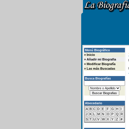
Menú Biográfico
»
Inicio
»
Añadir mi Biografia
»
Modificar Biografía
»
Las más Buscadas
Busca Biografías
Abecedario
A
B
C
D
E
F
G
H
I
J
K
L
M
N
O
P
Q
R
S
T
U
V
W
X
Y
Z
#