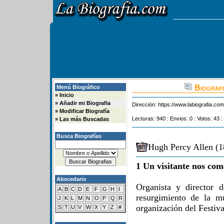
Biografi
Menú Biográfico
»
Inicio
»
Añadir mi Biografia
Dirección:
https://www.labiografia.co
»
Modificar Biografía
Lecturas: 940 : Envios: 0 : Votos: 43 :
»
Las más Buscadas
Busca Biografías
Hugh Percy Allen (1
1 Un visitante nos com
Abecedario
Organista y director d
A
B
C
D
E
F
G
H
I
resurgimiento de la m
J
K
L
M
N
O
P
Q
R
organización del Festiva
S
T
U
V
W
X
Y
Z
#