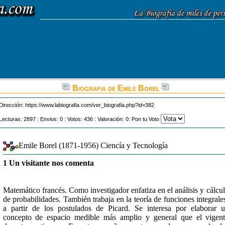
Biografia de Emile Borel
Dirección:
https://www.labiografia.com/ver_biografia.php?id=382
Lecturas: 2897 : Envios: 0 : Votos: 436 : Valoración: 0: Pon tu Voto
Emile Borel (1871-1956) Ciencía y Tecnología
1 Un visitante nos comenta
Matemático francés. Como investigador enfatiza en el análisis y cálcu
de probabilidades. También trabaja en la teoría de funciones integrale
a partir de los postulados de Picard. Se interesa por elaborar 
concepto de espacio medible más amplio y general que el vigen