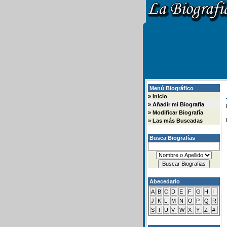
Menú Biográfico
»
Inicio
»
Añadir mi Biografia
»
Modificar Biografía
»
Las más Buscadas
Busca Biografías
Abecedario
A
B
C
D
E
F
G
H
I
J
K
L
M
N
O
P
Q
R
S
T
U
V
W
X
Y
Z
#