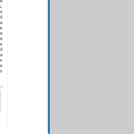
os
s,
ue
l
ga
en
os
os
la
el
la
ro
to
do