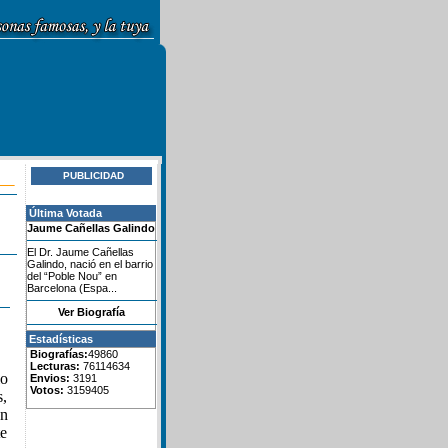
PUBLICIDAD
Última Votada
Jaume Cañellas Galindo
El Dr. Jaume Cañellas
Galindo, nació en el barrio
del “Poble Nou” en
Barcelona (Espa...
Ver Biografía
Estadísticas
Biografías:
49860
Lecturas:
76114634
lo
Envios:
3191
Votos:
3159405
s,
un
te