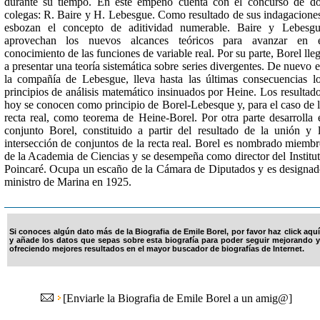
durante su tiempo. En este empeño cuenta con el concurso de d
colegas: R. Baire y H. Lebesgue. Como resultado de sus indagacione
esbozan el concepto de aditividad numerable. Baire y Lebesg
aprovechan los nuevos alcances teóricos para avanzar en e
conocimiento de las funciones de variable real. Por su parte, Borel lle
a presentar una teoría sistemática sobre series divergentes. De nuevo 
la compañía de Lebesgue, lleva hasta las últimas consecuencias l
principios de análisis matemático insinuados por Heine. Los resultad
hoy se conocen como principio de Borel-Lebesque y, para el caso de 
recta real, como teorema de Heine-Borel. Por otra parte desarrolla 
conjunto Borel, constituido a partir del resultado de la unión y 
intersección de conjuntos de la recta real. Borel es nombrado miemb
de la Academia de Ciencias y se desempeña como director del Institu
Poincaré. Ocupa un escaño de la Cámara de Diputados y es designa
ministro de Marina en 1925.
Si conoces algún dato más de la Biografia de Emile Borel, por favor haz click aquí
y añade los datos que sepas sobre esta biografía para poder seguir mejorando y
ofreciendo mejores resultados en el mayor buscador de biografías de Internet.
[
Enviarle la Biografia de Emile Borel a un amig@
]