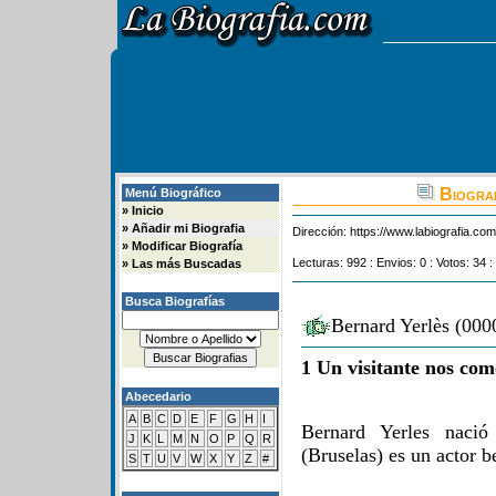
Biograf
Menú Biográfico
»
Inicio
»
Añadir mi Biografia
Dirección:
https://www.labiografia.co
»
Modificar Biografía
Lecturas: 992 : Envios: 0 : Votos: 34 :
»
Las más Buscadas
Busca Biografías
Bernard Yerlès (000
1 Un visitante nos com
Abecedario
A
B
C
D
E
F
G
H
I
Bernard Yerles naci
J
K
L
M
N
O
P
Q
R
(Bruselas) es un actor b
S
T
U
V
W
X
Y
Z
#