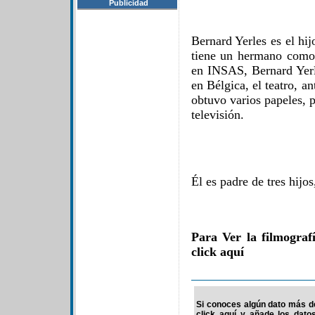
Publicidad
Bernard Yerles es el hij
tiene un hermano como 
en INSAS, Bernard Yerl
en Bélgica, el teatro, a
obtuvo varios papeles, p
televisión.
Él es padre de tres hij
Para Ver la filmograf
click aquí
Si conoces algún dato más de
click aquí y añade los dato