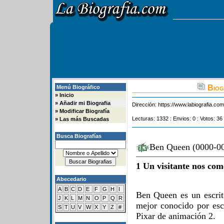
Biog
Menú Biográfico
»
Inicio
»
Añadir mi Biografia
Dirección:
https://www.labiografia.co
»
Modificar Biografía
Lecturas: 1332 : Envios: 0 : Votos: 36
»
Las más Buscadas
Busca Biografías
Ben Queen (0000-00
1 Un visitante nos com
Abecedario
A
B
C
D
E
F
G
H
I
Ben Queen es un escrit
J
K
L
M
N
O
P
Q
R
mejor conocido por escr
S
T
U
V
W
X
Y
Z
#
Pixar de animación 2.