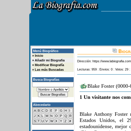
Biogra
Menú Biográfico
»
Inicio
»
Añadir mi Biografia
Dirección:
https://www.labiografia.co
»
Modificar Biografía
Lecturas: 959 : Envios: 0 : Votos: 29 :
»
Las más Buscadas
Busca Biografías
Blake Foster (0000-
1 Un visitante nos com
Abecedario
A
B
C
D
E
F
G
H
I
Blake Anthony Foster 
J
K
L
M
N
O
P
Q
R
Estados Unidos, el 
S
T
U
V
W
X
Y
Z
#
estadounidense, mejor c