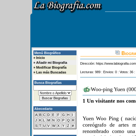
Biogra
Menú Biográfico
»
Inicio
»
Añadir mi Biografia
Dirección:
https://www.labiografia.co
»
Modificar Biografía
Lecturas: 989 : Envios: 0 : Votos: 36 :
»
Las más Buscadas
Busca Biografías
Woo-ping Yuen (000
1 Un visitante nos com
Abecedario
A
B
C
D
E
F
G
H
I
Yuen Woo Ping ( nacid
J
K
L
M
N
O
P
Q
R
coreógrafo de artes m
S
T
U
V
W
X
Y
Z
#
renombrado como una 