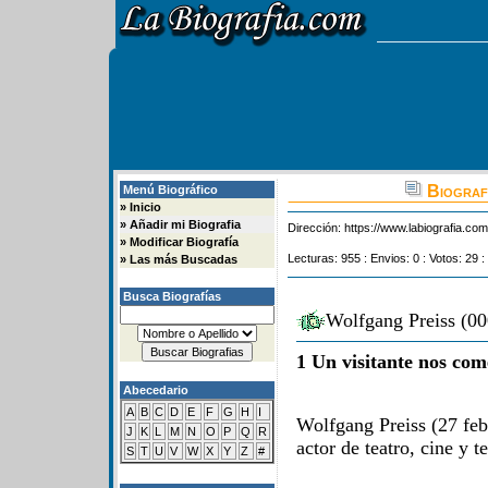
Biograf
Menú Biográfico
»
Inicio
»
Añadir mi Biografia
Dirección:
https://www.labiografia.co
»
Modificar Biografía
Lecturas: 955 : Envios: 0 : Votos: 29 :
»
Las más Buscadas
Busca Biografías
Wolfgang Preiss (00
1 Un visitante nos com
Abecedario
A
B
C
D
E
F
G
H
I
Wolfgang Preiss (27 fe
J
K
L
M
N
O
P
Q
R
actor de teatro, cine y t
S
T
U
V
W
X
Y
Z
#