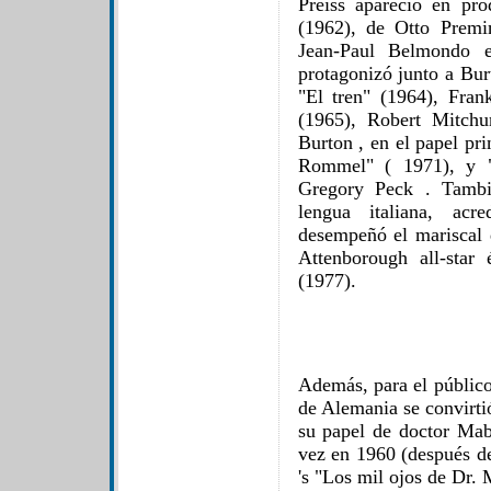
Preiss apareció en pr
(1962), de Otto Premi
Jean-Paul Belmondo e
protagonizó junto a Bur
"El tren" (1964), Fra
(1965), Robert Mitch
Burton , en el papel p
Rommel" ( 1971), y "
Gregory Peck . Tambié
lengua italiana, ac
desempeñó el mariscal
Attenborough all-star
(1977).
Además, para el público
de Alemania se convirti
su papel de doctor Mab
vez en 1960 (después d
's "Los mil ojos de Dr.