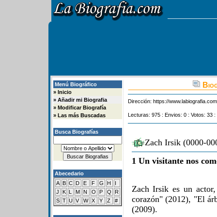
Biog
Menú Biográfico
»
Inicio
»
Añadir mi Biografia
Dirección:
https://www.labiografia.co
»
Modificar Biografía
Lecturas: 975 : Envios: 0 : Votos: 33 :
»
Las más Buscadas
Busca Biografías
Zach Irsik (0000-00
1 Un visitante nos com
Abecedario
A
B
C
D
E
F
G
H
I
Zach Irsik es un actor
J
K
L
M
N
O
P
Q
R
corazón" (2012), "El ár
S
T
U
V
W
X
Y
Z
#
(2009).