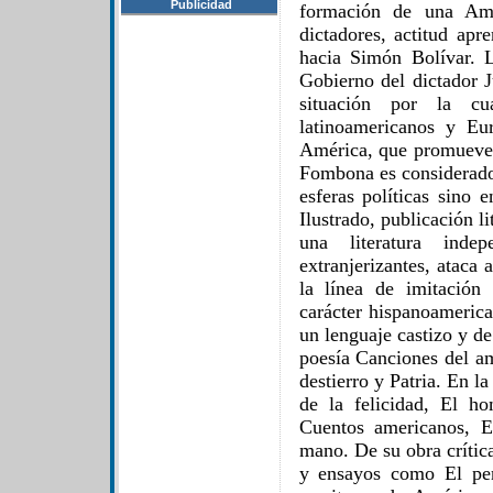
Publicidad
formación de una Amé
dictadores, actitud apr
hacia Simón Bolívar. L
Gobierno del dictador J
situación por la cu
latinoamericanos y Eu
América, que promueve 
Fombona es considerado 
esferas políticas sino 
Ilustrado, publicación l
una literatura indep
extranjerizantes, ataca 
la línea de imitación 
carácter hispanoamerica
un lenguaje castizo y d
poesía Canciones del am
destierro y Patria. En la
de la felicidad, El h
Cuentos americanos, 
mano. De su obra crítica
y ensayos como El pen