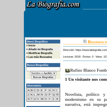
Biografia 
Menú Biográfico
»
Inicio
»
Añadir mi Biografia
Dirección:
https://www.labiografia.co
»
Modificar Biografía
Lecturas: 5018 : Envios: 0 : Votos: 10
»
Las más Buscadas
Busca Biografías
Rufino Blanco Fombo
1 Un visitante nos com
Abecedario
A
B
C
D
E
F
G
H
I
Novelista, político 
J
K
L
M
N
O
P
Q
R
modernismo en su pa
S
T
U
V
W
X
Y
Z
#
narrativa, está impre